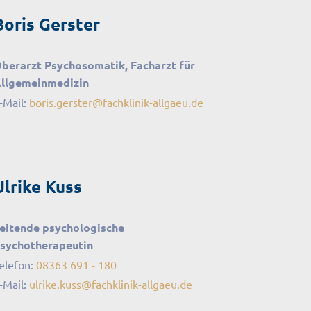
Boris Gerster
berarzt Psychosomatik, Facharzt für
llgemeinmedizin
-Mail:
boris.gerster
@
fachklinik-allgaeu
.
de
Ulrike Kuss
eitende psychologische
sychotherapeutin
elefon:
08363 691 - 180
-Mail:
ulrike.kuss
@
fachklinik-allgaeu
.
de