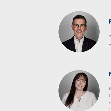
P
E
S
T
E
a