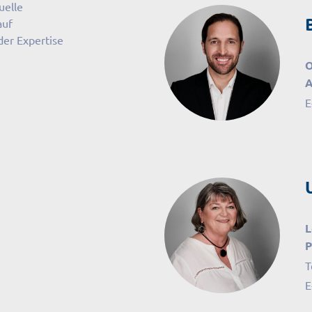
uelle
auf
der Expertise
O
A
E
L
P
T
E