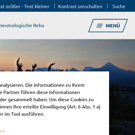
xt größer
·
Text kleiner
Kontrast umschalten
Suche
neumologische Reha
MENÜ
analysieren. Die Informationen zu Ihrem
 Partner führen diese Informationen
oder gesammelt haben. Um diese Cookies zu
nnen Ihre erteilte Einwilligung (Art. 6 Abs. 1 a)
er im Tool ausführen.
nen