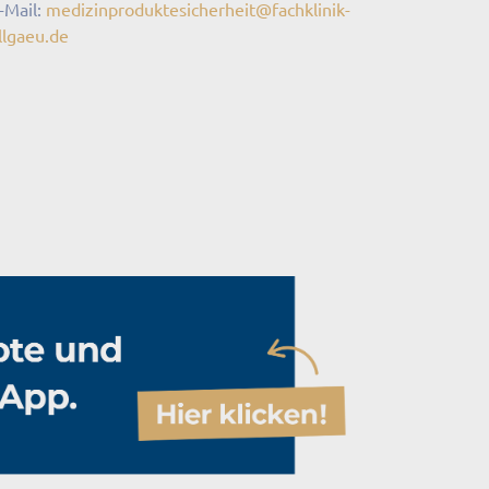
-Mail:
medizinproduktesicherheit
@
fachklinik-
llgaeu
.
de