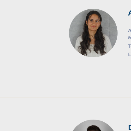
A
M
T
E