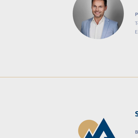
P
T
E
B