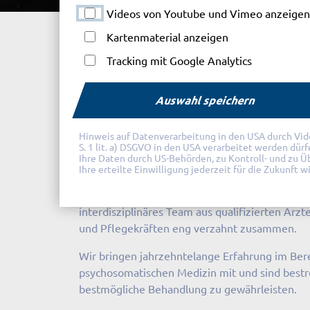
Videos von Youtube und Vimeo anzeigen
Alpcura Fachklinik Allgäu
Psychosomatische 
Kartenmaterial anzeigen
Tracking mit Google Analytics
Auswahl speichern
Unser Team
Hinweis auf Datenverarbeitung in den USA durch Videod
S. 1 lit. a) DSGVO in den USA verarbeitet werden dür
Ihre Daten durch US-Behörden, zu Kontroll- und zu 
Ihre erteilte Einwilligung jederzeit für die Zukunft 
In der Alpcura Fachklinik Allgäu arbeitet unser
interdisziplinäres Team aus qualifizierten Ärz
und Pflegekräften eng verzahnt zusammen.
Wir bringen jahrzehntelange Erfahrung im Ber
psychosomatischen Medizin mit und sind bestre
bestmögliche Behandlung zu gewährleisten.