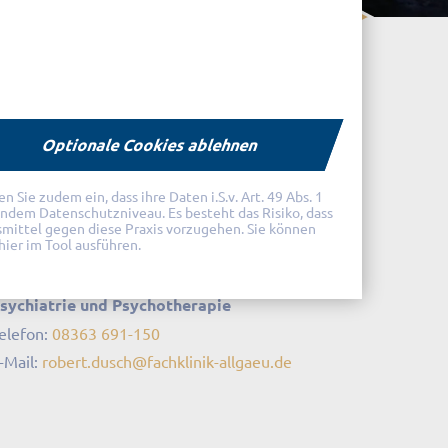
Optionale Cookies ablehnen
Sie zudem ein, dass ihre Daten i.S.v. Art. 49 Abs. 1
endem Datenschutzniveau. Es besteht das Risiko, dass
Dr. med. Robert Dusch
smittel gegen diese Praxis vorzugehen. Sie können
hier im Tool ausführen.
hefarzt Reha Psychosomatik, Facharzt für
sychiatrie und Psychotherapie
elefon:
08363 691-150
-Mail:
robert.dusch
@
fachklinik-allgaeu
.
de