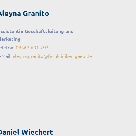
Aleyna Granito
ssistentin Geschäftsleitung und
arketing
elefon:
08363 691-293
-Mail:
aleyna.granito
@
fachklinik-allgaeu
.
de
Daniel Wiechert