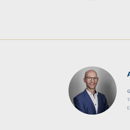
G
T
E