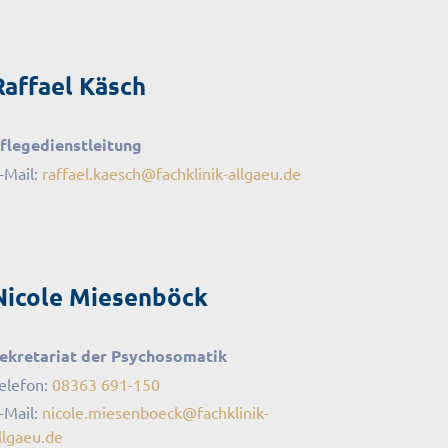
Raffael Käsch
flegedienstleitung
-Mail:
raffael.kaesch
@
fachklinik-allgaeu
.
de
Nicole Miesenböck
ekretariat der Psychosomatik
elefon:
08363 691-150
-Mail:
nicole.miesenboeck
@
fachklinik-
llgaeu
.
de