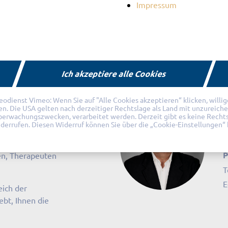
Impressum
Reha
Team
Ich akzeptiere alle Cookies
ienst Vimeo: Wenn Sie auf "Alle Cookies akzeptieren“ klicken, willigen 
fen. Die USA gelten nach derzeitiger Rechtslage als Land mit unzureich
Überwachungszwecken, verarbeitet werden. Derzeit gibt es keine Recht
widerrufen. Diesen Widerruf können Sie über die „Cookie-Einstellungen“ 
C
P
ten, Therapeuten
T
E
eich der
bt, Ihnen die