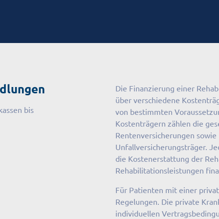
ndlungen
Die Finanzierung einer Rehabil
über verschiedene Kostenträ
kassen bis
von bestimmten Voraussetzun
Kostenträgern zählen die ges
Rentenversicherungen sowie
Unfallversicherungsträger. Jed
die Kostenerstattung der Reha
Rehabilitationsleistungen fin
Für Patienten mit einer priv
Regelungen. Die private Kran
individuellen Vertragsbeding