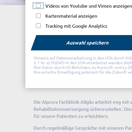
Videos von Youtube und Vimeo anzeigen
Alpcura Fachklinik Allgäu
Psychosomatische 
Kartenmaterial anzeigen
Tracking mit Google Analytics
Auswahl speichern
Partner & Kostenträge
Hinweis auf Datenverarbeitung in den USA durch Videod
S. 1 lit. a) DSGVO in den USA verarbeitet werden dür
Ihre Daten durch US-Behörden, zu Kontroll- und zu 
erfahren
Ihre erteilte Einwilligung jederzeit für die Zukunft 
Gemeinsam für Ihre Gesundheit
Die Alpcura Fachklinik Allgäu arbeitet eng m
Rehabilitationsversorgung sicherzustellen. Di
für unsere Patienten zu erleichtern.
Durch regelmäßige Gespräche mit unseren Par