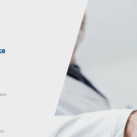
ke
hen
en