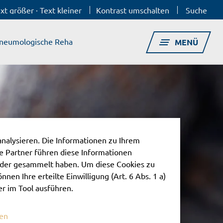
xt größer
·
Text kleiner
Kontrast umschalten
Suche
neumologische Reha
MENÜ
analysieren. Die Informationen zu Ihrem
 Partner führen diese Informationen
oder gesammelt haben. Um diese Cookies zu
nnen Ihre erteilte Einwilligung (Art. 6 Abs. 1 a)
er im Tool ausführen.
nen