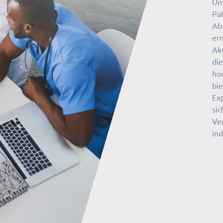
Un
Pat
Ab
er
Aku
di
hoc
bi
Ex
sic
Ve
ind