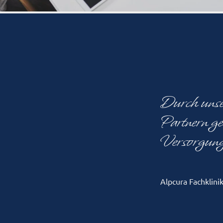
Durch unser
Partnern ge
Versorgung 
Alpcura Fachklini