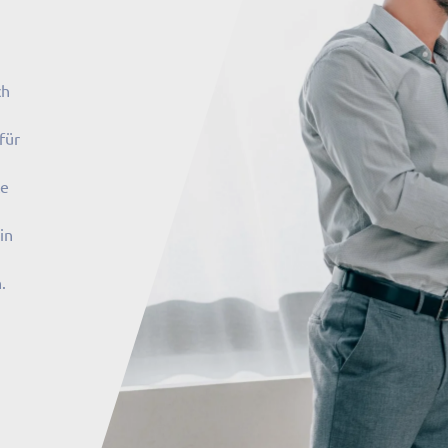
ch
für
te
in
.