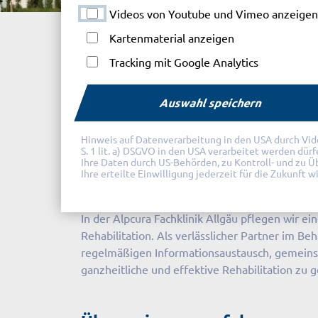
Videos von Youtube und Vimeo anzeigen
Alpcura Fachklinik Allgäu
Pneumologische R
Kartenmaterial anzeigen
Tracking mit Google Analytics
Auswahl speichern
Informationen für Ei
Hinweis auf Datenverarbeitung in den USA durch Videod
S. 1 lit. a) DSGVO in den USA verarbeitet werden dür
Ihre Daten durch US-Behörden, zu Kontroll- und zu 
Ihr Partner für qualifizierte Re
Ihre erteilte Einwilligung jederzeit für die Zukunft 
In der Alpcura Fachklinik Allgäu pflegen wir e
Rehabilitation. Als verlässlicher Partner im B
regelmäßigen Informationsaustausch, gemeinsa
ganzheitliche und effektive Rehabilitation zu 