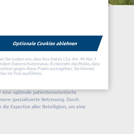
Optionale Cookies ablehnen
Sie zudem ein, dass ihre Daten i.S.v. Art. 49 Abs. 1
endem Datenschutzniveau. Es besteht das Risiko, dass
smittel gegen diese Praxis vorzugehen. Sie können
hier im Tool ausführen.
r eine optimale patientenorientierte
nsere spezialisierte Betreuung. Durch
ie Expertise aller Beteiligten, um eine