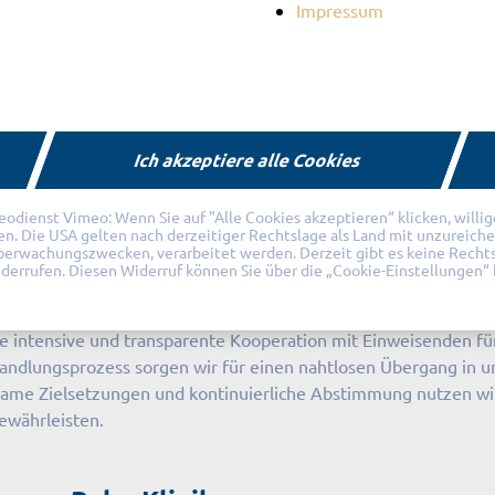
Impressum
eha
Klinik
Informationen für Einweiser
Ich akzeptiere alle Cookies
nweiser
ienst Vimeo: Wenn Sie auf "Alle Cookies akzeptieren“ klicken, willigen 
fen. Die USA gelten nach derzeitiger Rechtslage als Land mit unzureich
Überwachungszwecken, verarbeitet werden. Derzeit gibt es keine Recht
habilitationsmedizin
widerrufen. Diesen Widerruf können Sie über die „Cookie-Einstellungen“ 
ine intensive und transparente Kooperation mit Einweisenden fü
ehandlungsprozess sorgen wir für einen nahtlosen Übergang in u
me Zielsetzungen und kontinuierliche Abstimmung nutzen wir d
gewährleisten.