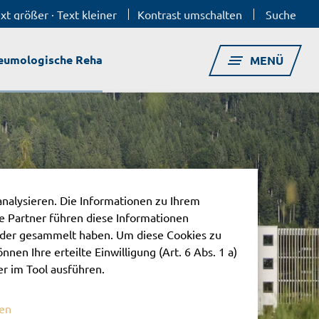
xt größer
·
Text kleiner
Kontrast umschalten
Suche
eumologische Reha
MENÜ
analysieren. Die Informationen zu Ihrem
 Partner führen diese Informationen
oder gesammelt haben. Um diese Cookies zu
nnen Ihre erteilte Einwilligung (Art. 6 Abs. 1 a)
er im Tool ausführen.
nen