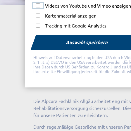
Videos von Youtube und Vimeo anzeigen
Alpcura Fachklinik Allgäu
Pneumologische R
Kartenmaterial anzeigen
Tracking mit Google Analytics
Auswahl speichern
Partner & Kostenträge
Hinweis auf Datenverarbeitung in den USA durch Videod
S. 1 lit. a) DSGVO in den USA verarbeitet werden dür
Ihre Daten durch US-Behörden, zu Kontroll- und zu 
erfahren
Ihre erteilte Einwilligung jederzeit für die Zukunft 
Gemeinsam für Ihre Gesundheit
Die Alpcura Fachklinik Allgäu arbeitet eng m
Rehabilitationsversorgung sicherzustellen. Di
für unsere Patienten zu erleichtern.
Durch regelmäßige Gespräche mit unseren Par