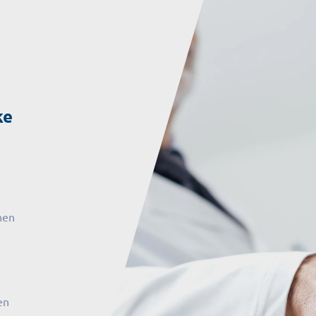
ke
hen
en