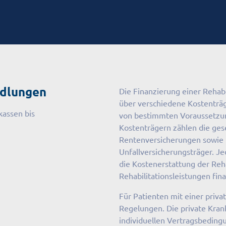
ndlungen
Die Finanzierung einer Rehabil
über verschiedene Kostenträ
kassen bis
von bestimmten Voraussetzun
Kostenträgern zählen die ges
Rentenversicherungen sowie
Unfallversicherungsträger. Jed
die Kostenerstattung der Reha
Rehabilitationsleistungen fin
Für Patienten mit einer priv
Regelungen. Die private Kran
individuellen Vertragsbeding